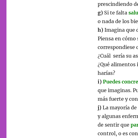
prescindiendo de
g)
Si te falta
sal
o nada de los bi
h)
Imagina que 
Piensa en cómo s
correspondiese c
¿Cuál sería su a
¿Qué alimentos i
harías?
i)
Puedes concret
que imaginas. P
más fuerte y con
j)
La mayoría de 
y algunas enfer
de sentir que
pa
control, o es con