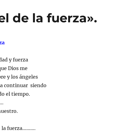
l de la fuerza».
za
dad y fuerza
que Dios me
e y los ángeles
a continuar siendo
o el tiempo.
.
nuestro.
 la fuerza……….