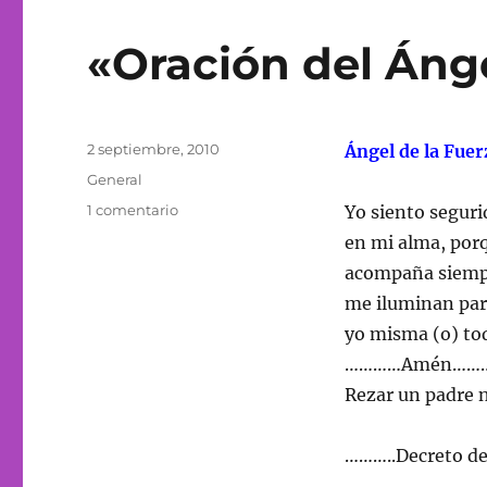
«Oración del Ánge
Publicado
2 septiembre, 2010
Ángel de la Fuer
el
Categorías
General
en
1 comentario
Yo siento seguri
«Oración
en mi alma, por
del
acompaña siempr
Ángel
de
me iluminan par
la
yo misma (o) tod
fuerza».
…………Amén………
Rezar un padre 
………..Decreto de