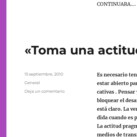
CONTINUARA….
«Toma una actit
Publicado
15 septiembre, 2010
Es necesario tene
el
Categorías
General
estar abierto pa
en
Deja un comentario
cativas . Pensa
«Toma
bloquear el desa
una
está claro. La v
actitud
PRAGMÁTICA»
dida cuando es p
La actitud prag
medios de trans