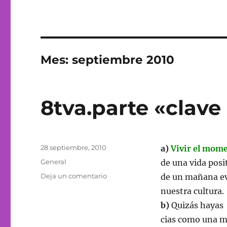
Mes:
septiembre 2010
8tva.parte «clave
Publicado
28 septiembre, 2010
a)
Vivir el mom
el
Categorías
General
de una vida posi
en
Deja un comentario
de un mañana ev
8tva.parte
nuestra cultura.
«clave
b)
Quizás hayas 
para
ser
cias como una 