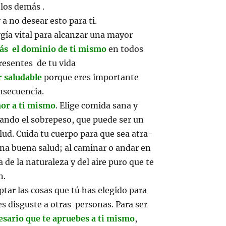
los demás .
a no desear esto para ti.
rgía vital para alcanzar una mayor
ás el dominio de ti mismo
en todos
esentes de tu vida
r saludable
porque eres importante
onsecuencia.
mor a ti mismo
. Elige comida sana y
nando el sobrepeso, que puede ser un
alud. Cuida tu cuerpo para que sea atra-
una buena salud; al caminar o andar en
ta de la naturaleza y del aire puro que te
n.
tar las cosas que tú has elegido para
es disguste a otras personas. Para ser
esario que te apruebes a ti mismo
,