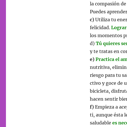
saludable»
la compasión de 
Puedes aprender 
c)
Utiliza tu ene
felicidad.
Lograr
los momentos pr
d)
Tú quieres se
y te tratas en c
e)
Practica el a
nutritiva, elimi
riesgo para tu s
ctivo y goce de 
bicicleta, disfru
hacen sentir bie
f)
Empieza a acep
ti, aunque ésta l
saludable
es nec