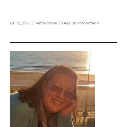
Publicado
Categorías
en
1 julio, 2025
Reflexiones
Deja un comentario
el
«ACEPTO
MI
PODER»