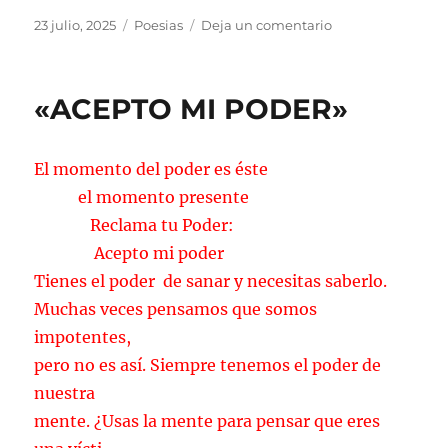
Publicado
Categorías
en
23 julio, 2025
Poesias
Deja un comentario
el
LAS
GAVIOTAS
«ACEPTO MI PODER»
El momento del poder es éste
el momento presente
Reclama tu Poder:
Acepto mi poder
Tienes el poder de sanar y necesitas saberlo.
Muchas veces pensamos que somos
impotentes,
pero no es así. Siempre tenemos el poder de
nuestra
mente. ¿Usas la mente para pensar que eres