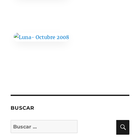
BUSCAR
BU
Buscar
por: