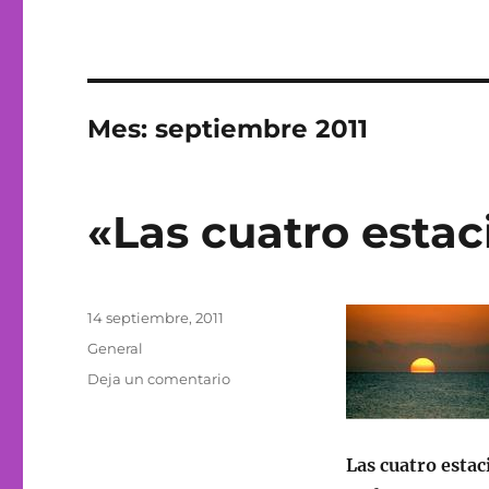
Mes:
septiembre 2011
«Las cuatro esta
Publicado
14 septiembre, 2011
el
Categorías
General
en
Deja un comentario
«Las
cuatro
estaciones»
Las cuatro estac