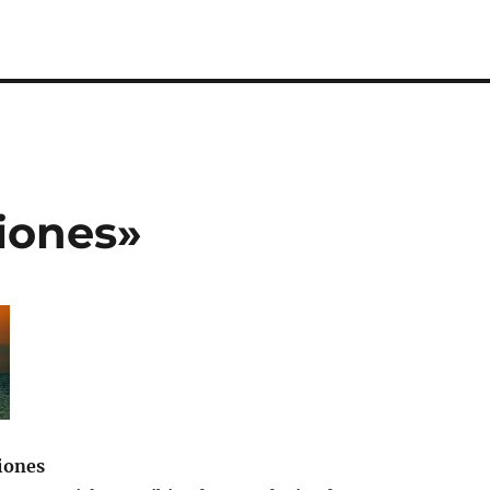
ciones»
iones