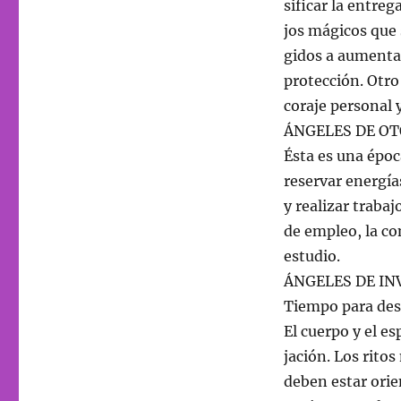
sificar la entreg
jos mágicos que 
gidos a aumentar 
protección. Otro
coraje personal 
ÁNGELES DE O
Ésta es una époc
reservar energí
y realizar traba
de empleo, la co
estudio.
ÁNGELES DE IN
Tiempo para desc
El cuerpo y el e
jación. Los rito
deben estar ori